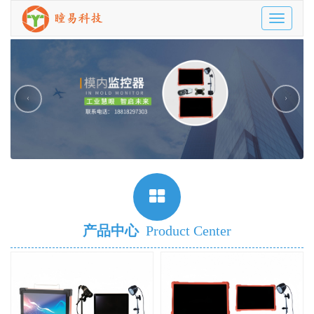
Toggle
navigatio
‹
›
产品中心
Product Center