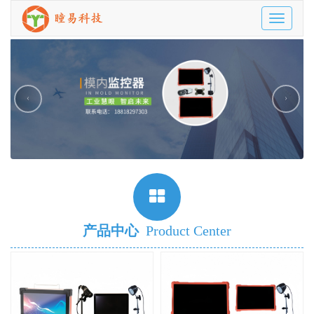
Toggle
navigatio
‹
›
产品中心
Product Center