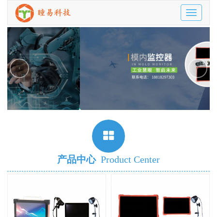
Toggle
navigatio
‹
›
产品中心
Product Center